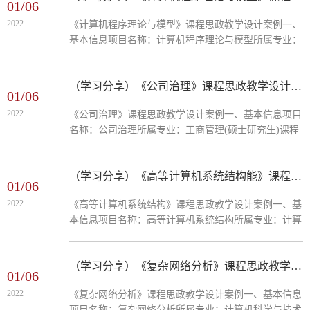
01/06
不可导、不连续的问题传统优化方法往往无能为力。智
2022
《计算机程序理论与模型》课程思政教学设计案例一、
能优化算法做为一种启发式优化方法，被引入解决传统
基本信息项目名称：计算机程序理论与模型所属专业：
优化方法无法求解的最优化问题，有着广泛的应用价
计算机科学与技术课程类别：专业课程二、教学案例设
值。近年来，各种...
计思路“计算机程序理论与模型”课程是计算机科学与技
术学科研究生的学位课程之一，其授课内容主要是形式
（学习分享）《公司治理》课程思政教学设计案例
01/06
语言与自动机理论部分。计算机科学有两个主要部分：
2022
《公司治理》课程思政教学设计案例一、基本信息项目
构成计算基础的一些基本概念和模型；第二，设计计算
名称：公司治理所属专业：工商管理(硕士研究生)课程
系统的（软件和硬件）的工程技术。本课程作为第一个
类别：专业课程二、教学案例设计思路公司治理问题最
领域，即构...
早源于企业所有权与经营权的分离，其实质是，信息不
对称情况下，一套旨在防止公司内部人损害外部投资人
（学习分享）《高等计算机系统结构能》课程思政教学设计案例
01/06
利益的控制机制。公司治理问题从最早的公司治理结构
2022
《高等计算机系统结构》课程思政教学设计案例一、基
设计发展到公司治理机制探讨，由内部治理问题扩展到
本信息项目名称：高等计算机系统结构所属专业：计算
外部治理研究，越来越成为组织可持续发展所必须考虑
机科学与技术电子信息课程类别：专业课程二、教学案
的重要问题。...
例设计思路大数据时代离不开高性能计算。计算机系统
结构集微处理器结构、软件架构、编程模式于一体，探
（学习分享）《复杂网络分析》课程思政教学设计案例
01/06
讨软硬技术结合实现高性能计算的机制。课程的目标是
2022
《复杂网络分析》课程思政教学设计案例一、基本信息
培养学生高性能、高扩展和高效率计算系统的量化分析
项目名称：复杂网络分析所属专业：计算机科学与技术