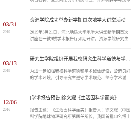
与设计能力。该课程的重要性主要体现在：（1）计算
课程类别：专业课程二、教学案例设计思路当今处于信
类专业人员掌握...
息化的第三个浪潮，各类技术的出现使整个世界万事万
物连接为网络，对这样的复杂网络系统的现象进行建模
资源学院成功举办新学期首次地学大讲堂活动
03/31
和解释具有重要的理论和实际意义。复杂网络是一门新
2019
2019年3月21日，河北地质大学地学大讲堂新学期首次
兴科学，其利用网络特性描述物理、生物、社会等复杂
讲座在一教9楼学术报告厅如期开讲。资源学院研究生
系统产生的各类复杂现象，建立这些现象的机制模型，
导师邹思远博士为广大师生做了题为“大学课堂合作学
利用网络的静...
习策略的应用—以加拿大大不列颠哥伦比亚大学理工类
课程为例”的讲座。资源学院院长助理杜江民主持了本
研究生学院组织开展我校研究生科学道德与学术诚信宣讲会
03/13
次讲座。资源学院全体研究生参加了本次活动。硕士生
2019
为进一步加强我校科学道德和学术诚信建设，营造良好
导师邹思远博士在讲座过程中​邹思远博士毕业于浙江大
的学术环境，引导研究生遵守学术规范、坚守学术诚
学地球科学学院，于2018年9月受国家留学基金委资助
信，3月12日，研究生学院在春秋讲堂组织开展了我校
赴加拿大不列颠...
研究生科学道德与学术诚信教育宣讲会。中国知网学位
论文部李煜老师作了《树立学术规范理念促进科研知识
[学术报告预告]徐文耀《生活因科学而美》
12/06
创新》报告，从学术不端与科研规范、学术研究与科研
2016
报告主题：《生活因科学而美》报告人：徐文耀（中国
创新、学术论文撰写与选刊投稿等方面，为2018级和
科学院地球物理研究所第四任所长，我国首批18名博士
2017级研究生进行精彩讲解。此次专题讲座加深了我校
之一）时间：2016年12月8日（星期四）14:00地点:科技
研究生对于学术造假...
报告厅（钱圆金融博物馆二楼）主办单位：河北地质大