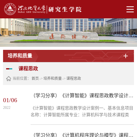
培养和质量
课程思政
当前位置：
首页
->
培养和质量
->
课程思政
（学习分享）《计算智能》课程思政教学设计案例
01/06
2022
《计算智能》课程思政教学设计案例一、基本信息项目
名称：计算智能所属专业：计算机科学与技术课程类
别：专业课程二、教学案例设计思路求解最优化问题除
了传统的梯度下降法、牛顿法、拟牛顿法、拉格朗日乘
数法、线性规划、动态规划法外，对于高维、大规模、
（学习分享）《计算机程序理论与模型》课程思政教学设计案例