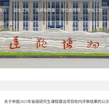
简介
招生工作
培养和质量
学位和导师
学生工作
基本情况
教学管理
学位授予
通
机构设置
学位论文
导师工作
日
学籍管理
学位点管理
评
培养流程
学
课程建设
档
课程思政
质量监控
相关下载
关于申报2025年省级研究生课程建设项目校内评审结果的公