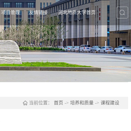
项目管理
友情链接
河北地质大学首页
知公告
通知公告
友情链接1
常管理
立项公示
友情链接2
奖评优
结项公示
友情链接3
生活动
工作职责
友情链接4
案管理
规章制度
友情链接5
其他下载
友情链接6
当前位置：
首页
->
培养和质量
->
课程建设
示