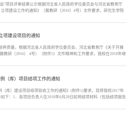
项建设”项目评审结果公示根据河北省人民政府学位委员会与河北省教育厅
项建设工作的通知》（冀教研〔2016〕4号）文件要求，研究生学院
表决，确定四项研究生示范课程和四项专业学位教学案例（库）项目获得向
)立项建设项目的通知
生培养质量，根据河北省人民政府学位委员会、河北省教育厅《关于开展
研〔2016〕 4号）（附件5）文件精神和工作要求，我校在2018年继
工作。现将有关事项通知如下： 一、总体要求1. 各单位要高度重视
案例（库）项目结项工作的通知
库）建设项目结项验收工作的通知》(附件1)要求，现将我校2017年
下：1．各项目负责人在2018年6月28日前将结项材料（包括结项报告
一并装订，A4纸打印左侧装订；电子版PDF格式）报送研究生学院培养