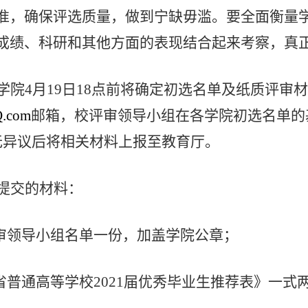
准，确保评选质量，做到宁缺毋滥。要全面衡量
成绩、科研和其他方面的表现结合起来考察，真
学院
4
月
19
日
18
点前将确定初选名单及纸质评审材
.com
邮箱，校评审领导小组在各学院初选名单的
无异议后将相关材料上报至教育厅。
提交的材料：
审领导小组名单一份，加盖学院公章；
省普通高等学校
2021
届优秀毕业生推荐表》一式