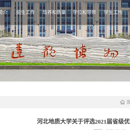
简介
招生工作
培养和质量
学位和导师
学生工作
基本情况
教学管理
学位授予
通
机构设置
学位论文
导师工作
日
学籍管理
学位点管理
评
培养流程
学
课程建设
档
课程思政
质量监控
相关下载
河北地质大学关于评选2021届省级