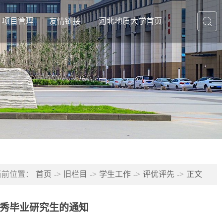
项目管理
友情链接
河北地质大学首页
知公告
通知公告
友情链接1
常管理
立项公示
友情链接2
奖评优
结项公示
友情链接3
生活动
工作职责
友情链接4
案管理
规章制度
友情链接5
其他下载
友情链接6
当前位置：
首页
->
旧栏目
->
学生工作
->
评优评先
->
正文
优秀毕业研究生的通知