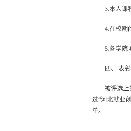
3.
本人课
4.
在校期
5.
各学院
四、 表彰
被评选上
过
“
河北就业
单。