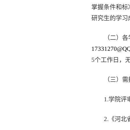
掌握条件和标
研究生的学习
（二）各
17331270@QQ
5
个工作日，
（三）需
1.
学院评
2.
《河北