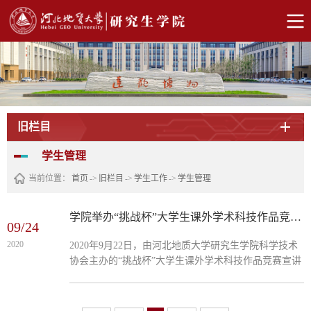
旧栏目
学生管理
当前位置：
首页
->
旧栏目
->
学生工作
->
学生管理
学院举办“挑战杯”大学生课外学术科技作品竞赛宣讲会
09/24
2020
2020年9月22日，由河北地质大学研究生学院科学技术
协会主办的“挑战杯”大学生课外学术科技作品竞赛宣讲
会，在惠新园418成功举行。与会的有研究生学院学生
会主席秦鲁豫、团委学生代表董静怡、“挑战杯”国奖获
得者张井忠以及各年级的研究生同学，现场氛围热烈。