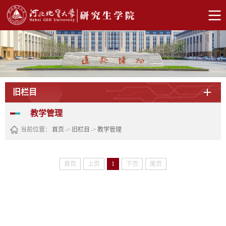
旧栏目
教学管理
当前位置：
首页
->
旧栏目
->
教学管理
首页
上页
1
下页
尾页