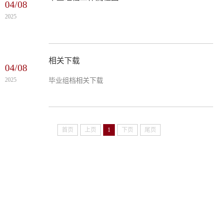
04/08
印）； 3.《录取登记表》（学校统一入档）； 4.《授予
2025
硕士学位的决定》（学校统一入档）； 5.《学位评定
书》（学校统一入档）； 6.其他归档材料。（三）毕业
组档流程 1....
相关下载
04/08
2025
毕业组档相关下载
首页
上页
1
下页
尾页