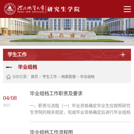
学生工作
毕业组档
当前位置：
首页
->
学生工作
->
档案管理
->
毕业组档
毕业组档工作职责及要求
04/08
2025
一、职责与流程（一）毕业资格确定毕业生应按照研究
生学院的相关规定，完成毕业资格确定后进行毕业组档
相关工作。（二）毕业组档所需资料 1.《毕业研究生登
记表》（研究生学院统一下发纸质版）； 2.《河北地质
大学硕士研究生入学登记表》（电子版毕业生自行打
毕业组档工作流程图