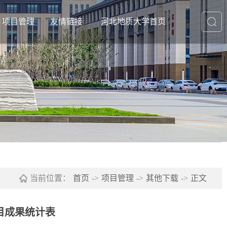
项目管理
友情链接
河北地质大学首页
知公告
通知公告
友情链接1
常管理
立项公示
友情链接2
奖评优
结项公示
友情链接3
生活动
工作职责
友情链接4
案管理
规章制度
友情链接5
其他下载
友情链接6
当前位置：
首页
->
项目管理
->
其他下载
->
正文
目成果统计表