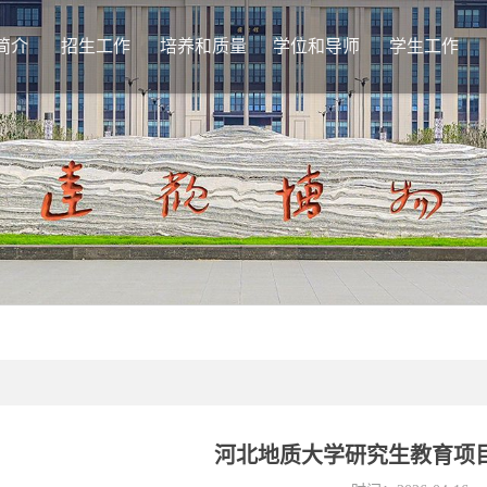
简介
招生工作
培养和质量
学位和导师
学生工作
基本情况
教学管理
学位授予
通
机构设置
学位论文
导师工作
日
学籍管理
学位点管理
评
培养流程
学
课程建设
档
课程思政
质量监控
相关下载
河北地质大学研究生教育项