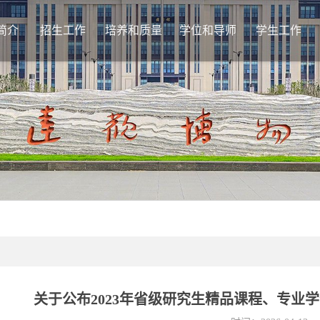
简介
招生工作
培养和质量
学位和导师
学生工作
基本情况
教学管理
学位授予
通
机构设置
学位论文
导师工作
日
学籍管理
学位点管理
评
培养流程
学
课程建设
档
课程思政
质量监控
相关下载
关于公布2023年省级研究生精品课程、专业