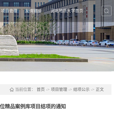
项目管理
友情链接
河北地质大学首页
知公告
通知公告
友情链接1
常管理
立项公示
友情链接2
奖评优
结项公示
友情链接3
生活动
工作职责
友情链接4
案管理
规章制度
友情链接5
其他下载
友情链接6
当前位置：
首页
->
项目管理
->
结项公示
->
正文
学位精品案例库项目结项的通知