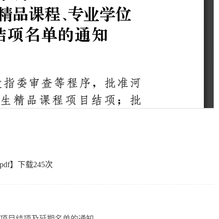
df
】下载
245
次
研究项目结项及延期名单的通知