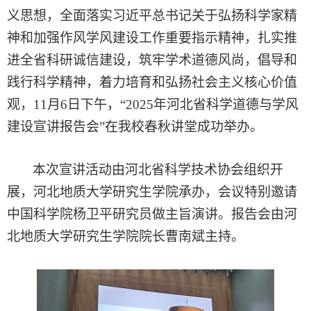
义思想，全面落实习近平总书记关于弘扬科学家精
神和加强作风学风建设工作重要指示精神，
扎实推
进
全省
科研诚信建设，
筑牢学术
道德
风尚
，
倡导和
践行科学精神，着力培育和弘扬社会主义核心价值
观，
11月6日下午，“
2025年河北省科学道德
与
学风
建设宣讲报告会
”
在
我校春秋讲堂成功举办。
本次宣讲活动由河北省科学技术协会组织开
展，河北地质大学研究生学院承办，会议特别邀请
中国科学院
杨卫平
研究员
做主旨
演讲。报告会由河
北地质大学研究生学院院长曹南斌主持。