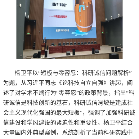
杨卫平以
“短板与零容忍：科研诚信问题解析”
为题，
从习近平同志《论科技自立自强》讲起，阐
述了对
学术不端行为
“零容忍”的政策背景
，
指出
“科
研诚信是科技创新的基石，
科研诚信滑坡是建成社
会主义现代化强
国
的最大短板
”，强调了加强科研诚
信建设和学风建设的紧迫性和重要性。杨卫平
结合
大量国内外典型案例，系统剖析了当前科研实践中